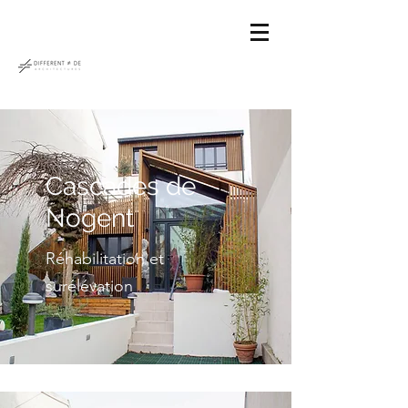
Cascades de
Nogent
Réhabilitation et
surélévation